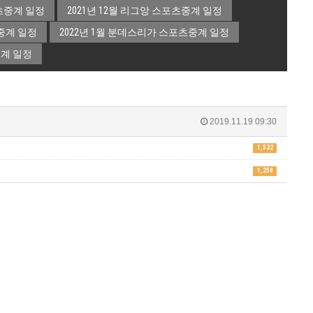
포츠중계 일정
2021년 12월 리그앙 스포츠중계 일정
츠중계 일정
2022년 1월 분데스리가 스포츠중계 일정
중계 일정
2019.11.19 09:30
1,522
1,250