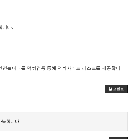
립니다.
안전놀이터를 먹튀검증 통해 먹튀사이트 리스트를 제공합니
프린트
가능합니다.