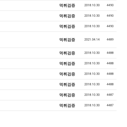
먹튀검증
2018.10.30
4490
먹튀검증
2018.10.30
4490
먹튀검증
2018.10.30
4490
먹튀검증
2021.04.14
4489
먹튀검증
2018.10.30
4488
먹튀검증
2018.10.30
4488
먹튀검증
2018.10.30
4488
먹튀검증
2018.10.30
4488
먹튀검증
2018.10.30
4487
먹튀검증
2018.10.30
4487