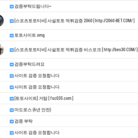
검증부탁드립니다~
[스포츠토토티비] 사설토토 먹튀검증 2060 [ http://2060-BET.COM/ ]
토토사이트 omg
[스포츠토토티비] 사설토토 먹튀검증 비스포크 [ http://bes30.COM/ ]
검증부탁드려요
사이트 검증 요청합니다.
사이트 검증 요청합니다.
[토토사이트] 거탑 [ fsc035.com ]
마도로스 (6년 안전)
검증 부탁
사이트 검증 요청합니다.