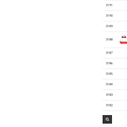
3191
3190
3189
3188
3187
3186
3185
3184
3183
3182