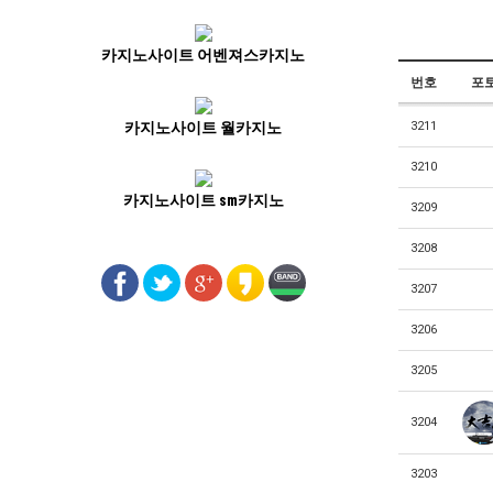
카지노사이트 어벤져스카지노
번호
포
3211
카지노사이트 월카지노
3210
카지노사이트 sm카지노
3209
3208
3207
3206
3205
3204
3203