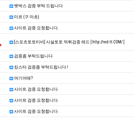
벳박스 검증 부탁 드립니다
미르 (구 마초)
사이트 검증 요청합니다.
[스포츠토토티비] 사설토토 먹튀검증 레드 [ http://red-tt.COM/ ]
검증좀 부탁드립니다
킹스타 검증좀 부탁드립니다.!
여기어때?
사이트 검증 요청합니다.
사이트 검증 요청합니다.
사이트 검증 요청합니다.