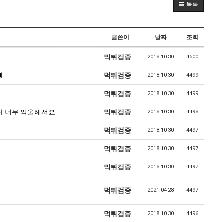
목록
글쓴이
날짜
조회
먹튀검증
2018.10.30
4500
◀
먹튀검증
2018.10.30
4499
먹튀검증
2018.10.30
4499
니다 너무 억울해서요
먹튀검증
2018.10.30
4498
먹튀검증
2018.10.30
4497
먹튀검증
2018.10.30
4497
먹튀검증
2018.10.30
4497
먹튀검증
2021.04.28
4497
먹튀검증
2018.10.30
4496