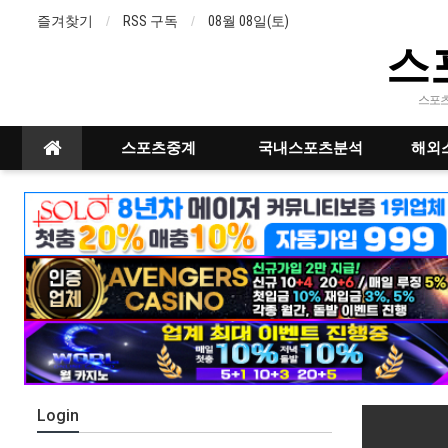
즐겨찾기
RSS 구독
08월 08일(토)
스
스포츠
스포츠중계
국내스포츠분석
해외
Login