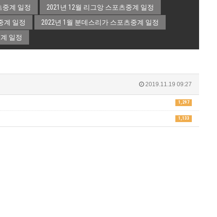
포츠중계 일정
2021년 12월 리그앙 스포츠중계 일정
츠중계 일정
2022년 1월 분데스리가 스포츠중계 일정
중계 일정
2019.11.19 09:27
1,297
1,133