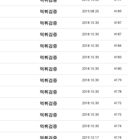
먹튀검증
먹튀검증
2019.08.20
4189
먹튀검증
2018.10.30
4187
먹튀검증
2018.10.30
4187
먹튀검증
2018.10.30
4184
먹튀검증
2018.10.30
4183
먹튀검증
2018.10.30
4180
먹튀검증
2018.10.30
4179
먹튀검증
2018.10.30
4178
먹튀검증
2018.10.30
4175
먹튀검증
2018.10.30
4175
먹튀검증
2018.10.30
4174
먹튀검증
2019.10.17
4174