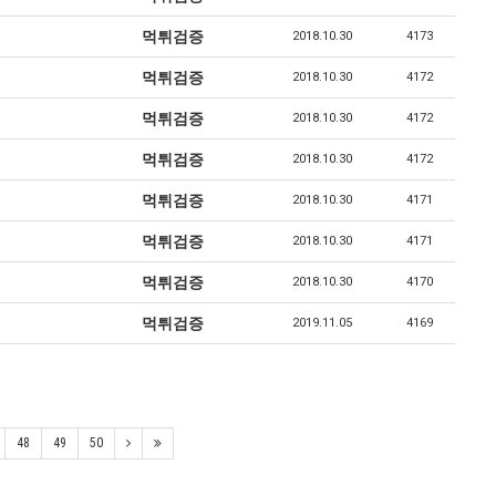
먹튀검증
2018.10.30
4173
먹튀검증
2018.10.30
4172
먹튀검증
2018.10.30
4172
먹튀검증
2018.10.30
4172
먹튀검증
2018.10.30
4171
먹튀검증
2018.10.30
4171
먹튀검증
2018.10.30
4170
먹튀검증
2019.11.05
4169
48
49
50