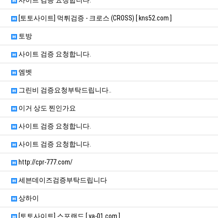
사이트 검증 요청합니다.
[토토사이트] 먹튀검증 - 크로스 (CROSS) [ kns52.com ]
토방
사이트 검증 요청합니다.
엠벳
그린비 검증요청부탁드립니다..
이거 상도 찐인가요
사이트 검증 요청합니다.
사이트 검증 요청합니다.
http://cpr-777.com/
세븐데이즈검증부탁드립니다
상하이
[토토사이트] 스포랜드 [ ya-01.com ]