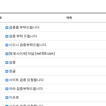
토
제목
검증좀 부탁드립니다
검증 부탁 드립니다
시드니 검증부탁드립니다.
[토토사이트] 마담 [ md-555.com ]
검증
정글
사이트 검증 요청합니다.
아라 검증부탁드립니다
이프로