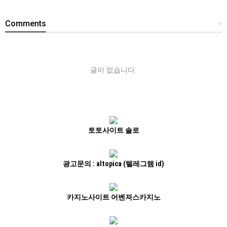
Comments
+
글이 없습니다.
토토사이트 솔로
광고문의 : altopica (텔레그램 id)
카지노사이트 어벤져스카지노