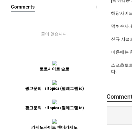
[먹튀검증
Comments
+
해당사이트
먹튀수사대
글이 없습니다.
신규 사설
이용에는 
스포츠토토
토토사이트 솔로
다.
광고문의 : altopica (텔레그램 id)
Commen
광고문의 : altopica (텔레그램 id)
카지노사이트 캔디카지노