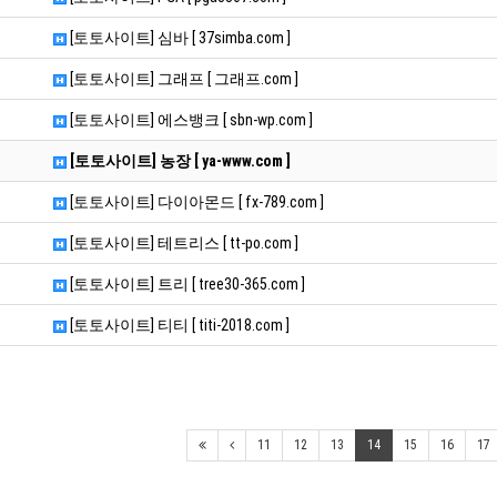
[토토사이트] 심바 [ 37simba.com ]
[토토사이트] 그래프 [ 그래프.com ]
[토토사이트] 에스뱅크 [ sbn-wp.com ]
[토토사이트] 농장 [ ya-www.com ]
[토토사이트] 다이아몬드 [ fx-789.com ]
[토토사이트] 테트리스 [ tt-po.com ]
[토토사이트] 트리 [ tree30-365.com ]
[토토사이트] 티티 [ titi-2018.com ]
11
12
13
14
15
16
17