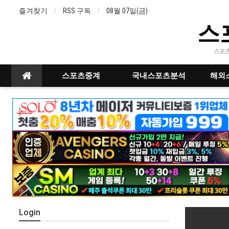
즐겨찾기
RSS 구독
08월 07일(금)
스
스포츠
스포츠중계
국내스포츠분석
해외
Login