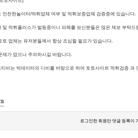
 토토사이트]
 안전한놀이터/먹튀업체 여부 및 먹튀보증업체 검증중에 있습니다.
 및 먹튀폴리스가 발동중이니 피해를 보신분들은 많은 제보 부탁드
토토 업체는 유저분들께서 항상 조심할 필요가 있습니다.
문제가 없으나 주의하시길 바랍니다.
티비는 빅데이터의 디비를 바탕으로 하여 토토사이트 먹튀검증 과 
ts
로그인한 회원만 댓글 등록이 