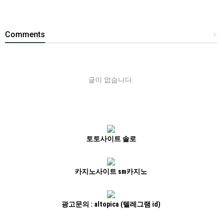
Comments
+
글이 없습니다.
토토사이트 솔로
카지노사이트 sm카지노
광고문의 : altopica (텔레그램 id)