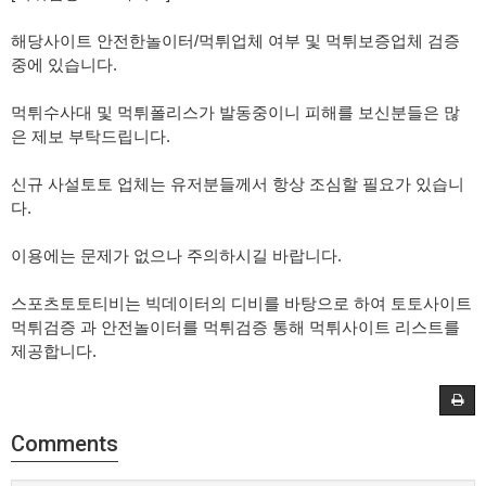
해당사이트 안전한놀이터/먹튀업체 여부 및 먹튀보증업체 검증
중에 있습니다.
먹튀수사대 및 먹튀폴리스가 발동중이니 피해를 보신분들은 많
은 제보 부탁드립니다.
신규 사설토토 업체는 유저분들께서 항상 조심할 필요가 있습니
다.
이용에는 문제가 없으나 주의하시길 바랍니다.
스포츠토토티비는 빅데이터의 디비를 바탕으로 하여 토토사이트
먹튀검증 과 안전놀이터를 먹튀검증 통해 먹튀사이트 리스트를
제공합니다.
Comments