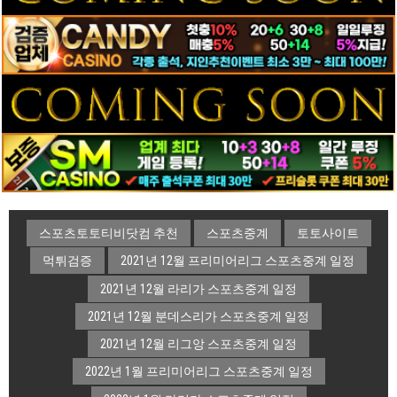
스포츠토토티비닷컴 추천
스포츠중계
토토사이트
먹튀검증
2021년 12월 프리미어리그 스포츠중계 일정
2021년 12월 라리가 스포츠중계 일정
2021년 12월 분데스리가 스포츠중계 일정
2021년 12월 리그앙 스포츠중계 일정
2022년 1월 프리미어리그 스포츠중계 일정