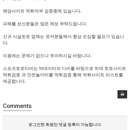
해당사이트 먹튀여부 검증중에 있습니다.
피해를 보신분들은 많은 제보 부탁드립니다.
신규 사설토토 업체는 유저분들께서 항상 조심할 필요가 있습니
다.
이용에는 문제가 없으나 주의하시길 바랍니다.
스포츠토토티비는 빅데이터의 디비를 바탕으로 하여 토토사이트
먹튀검증 과 안전놀이터를 먹튀검증 통해 먹튀사이트 리스트를
제공합니다.
Comments
로그인한 회원만 댓글 등록이 가능합니다.