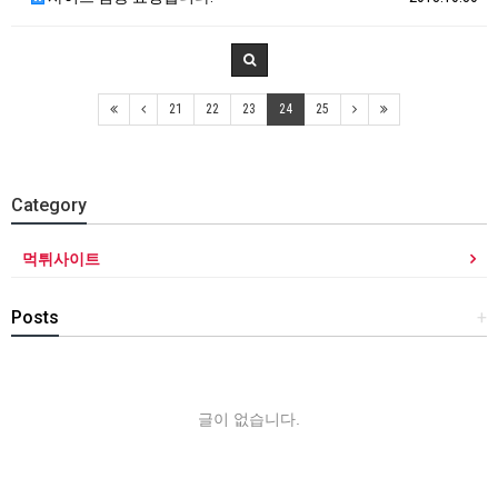
21
22
23
24
25
Category
먹튀사이트
Posts
+
글이 없습니다.