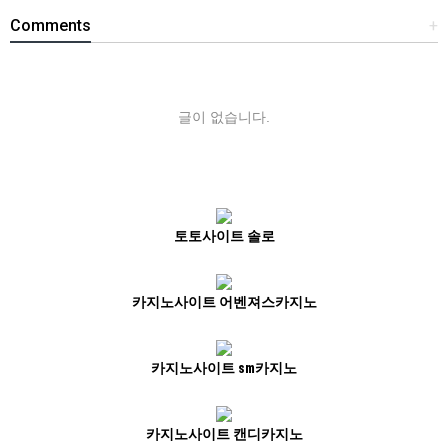
Comments
+
글이 없습니다.
토토사이트 솔로
카지노사이트 어벤져스카지노
카지노사이트 sm카지노
카지노사이트 캔디카지노