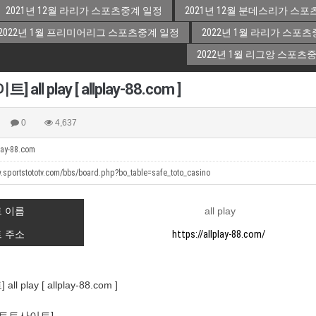
2021년 12월 라리가 스포츠중계 일정
2021년 12월 분데스리가 스
2022년 1월 프리미어리그 스포츠중계 일정
2022년 1월 라리가 스포
2022년 1월 리그앙 스포츠
all play [ allplay-88.com ]
0
4,637
lay-88.com
.sportstototv.com/bbs/board.php?bo_table=safe_toto_casino
 이름
all play
 주소
https://allplay-88.com/
l play [ allplay-88.com ]