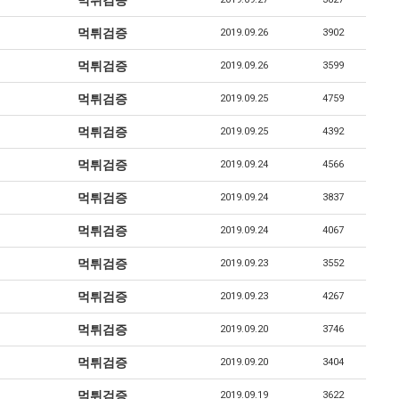
먹튀검증
먹튀검증
2019.09.26
3902
먹튀검증
2019.09.26
3599
먹튀검증
2019.09.25
4759
먹튀검증
2019.09.25
4392
먹튀검증
2019.09.24
4566
먹튀검증
2019.09.24
3837
먹튀검증
2019.09.24
4067
먹튀검증
2019.09.23
3552
먹튀검증
2019.09.23
4267
먹튀검증
2019.09.20
3746
먹튀검증
2019.09.20
3404
먹튀검증
2019.09.19
3622