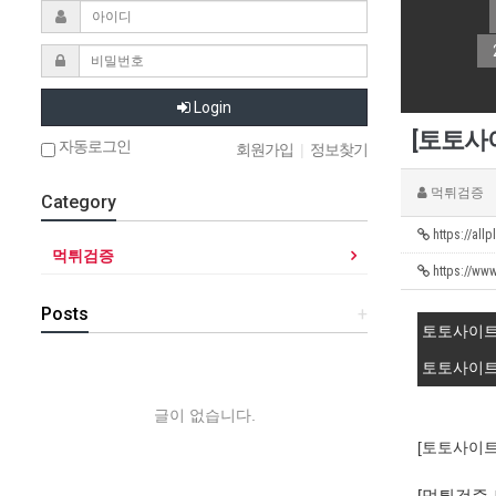
Login
[토토사이트] 
자동로그인
회원가입
|
정보찾기
먹튀검증
Category
https://allp
먹튀검증
https://www
Posts
+
토토사이트
토토사이트
글이 없습니다.
[토토사이트] al