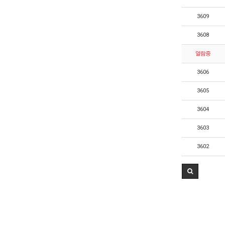
3609
3608
열람중
3606
3605
3604
3603
3602