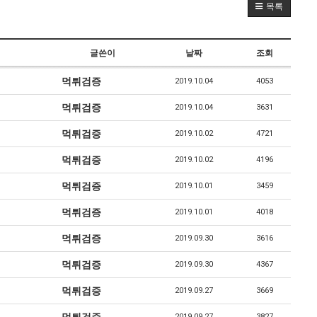
목록
글쓴이
날짜
조회
먹튀검증
2019.10.04
4053
먹튀검증
2019.10.04
3631
먹튀검증
2019.10.02
4721
먹튀검증
2019.10.02
4196
먹튀검증
2019.10.01
3459
먹튀검증
2019.10.01
4018
먹튀검증
2019.09.30
3616
먹튀검증
2019.09.30
4367
먹튀검증
2019.09.27
3669
2019.09.27
3827