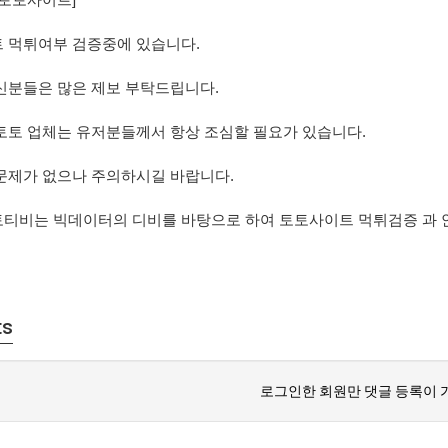
 토토사이트]
 먹튀여부 검증중에 있습니다.
신분들은 많은 제보 부탁드립니다.
토토 업체는 유저분들께서 항상 조심할 필요가 있습니다.
문제가 없으나 주의하시길 바랍니다.
티비는 빅데이터의 디비를 바탕으로 하여 토토사이트 먹튀검증 과 
ts
로그인한 회원만 댓글 등록이 