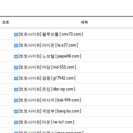
포토
제목
[토토사이트] 블루보틀 [ cmv73.com ]
[토토사이트] 라이온 [ la-s37.com ]
[토토사이트] 노보텔 [ pwpw98.com ]
[토토사이트] 마담 [ md-555.com ]
[토토사이트] 광풍 [ gf7942.com ]
[토토사이트] 돈킹 [ dkn-vip.com ]
[토토사이트] 버서커 [ bsk-999.com ]
[토토사이트] 국방부 [ bang-bu.com ]
[토토사이트] 타운 [ tw-to1.com ]