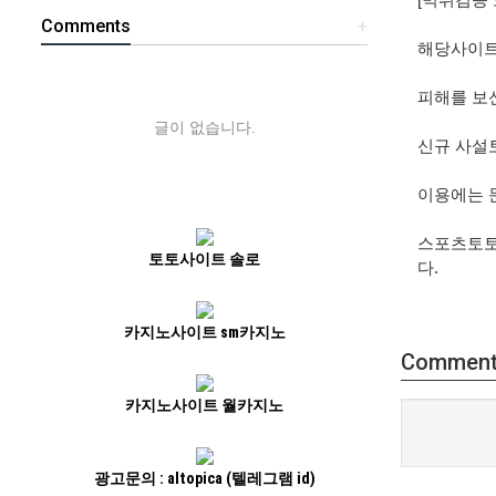
[먹튀검증
Comments
+
해당사이트
피해를 보
글이 없습니다.
신규 사설
이용에는 
스포츠토토
토토사이트 솔로
다.
카지노사이트 sm카지노
Commen
카지노사이트 월카지노
광고문의 : altopica (텔레그램 id)