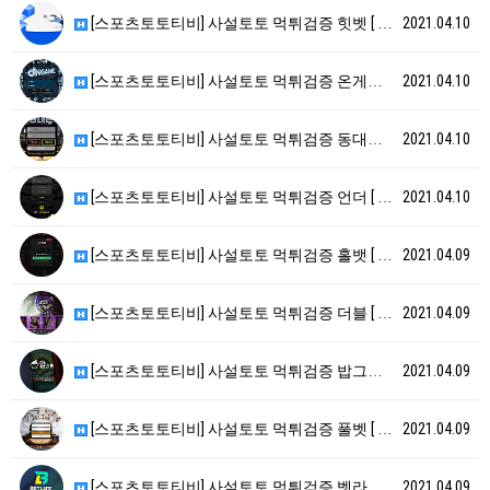
[스포츠토토티비] 사설토토 먹튀검증 힛벳 [ http:…
2021.04.10
[스포츠토토티비] 사설토토 먹튀검증 온게임 [ http…
2021.04.10
[스포츠토토티비] 사설토토 먹튀검증 동대문 [ http…
2021.04.10
[스포츠토토티비] 사설토토 먹튀검증 언더 [ http:…
2021.04.10
[스포츠토토티비] 사설토토 먹튀검증 홀뱃 [ http:…
2021.04.09
[스포츠토토티비] 사설토토 먹튀검증 더블 [ http:…
2021.04.09
[스포츠토토티비] 사설토토 먹튀검증 밥그릇 [bab-4…
2021.04.09
[스포츠토토티비] 사설토토 먹튀검증 풀벳 [ http:…
2021.04.09
[스포츠토토티비] 사설토토 먹튀검증 벳라이프 [ htt…
2021.04.09