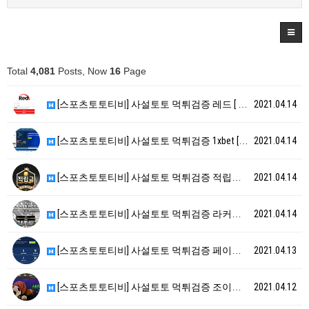
Total
4,081
Posts, Now
16
Page
[스포츠토토티비] 사설토토 먹튀검증 레드 [ http:…
2021.04.14
[스포츠토토티비] 사설토토 먹튀검증 1xbet [ ht…
2021.04.14
[스포츠토토티비] 사설토토 먹튀검증 적립금 [ http…
2021.04.14
[스포츠토토티비] 사설토토 먹튀검증 라커룸 [ http…
2021.04.14
[스포츠토토티비] 사설토토 먹튀검증 페이퍼붐 [ htt…
2021.04.13
[스포츠토토티비] 사설토토 먹튀검증 조이벳 [ http…
2021.04.12