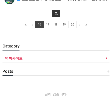
16
17
18
19
20
Category
먹튀사이트
Posts
+
글이 없습니다.