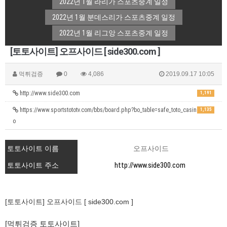
2022년 1월 라리가 스포츠중계 일정
2022년 1월 분데스리가 스포츠중계 일정
2022년 1월 리그앙 스포츠중계 일정
[토토사이트] 오프사이드 [ side300.com ]
먹튀검증
0
4,086
2019.09.17 10:05
http://www.side300.com
1,191
https://www.sportstototv.com/bbs/board.php?bo_table=safe_toto_casin
1,135
o
토토사이트 이름
오프사이드
토토사이트 주소
http://www.side300.com
[토토사이트] 오프사이드 [ side300.com ]
[먹튀검증 토토사이트]