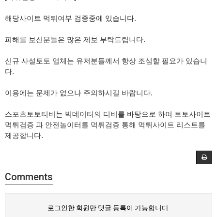
해당사이트 먹튀여부 검증중에 있습니다.
피해를 보신분들은 많은 제보 부탁드립니다.
신규 사설토토 업체는 유저분들께서 항상 조심할 필요가 있습니
다.
이용에는 문제가 없으나 주의하시길 바랍니다.
스포츠토토티비는 빅데이터의 디비를 바탕으로 하여 토토사이트
먹튀검증 과 안전놀이터를 먹튀검증 통해 먹튀사이트 리스트를
제공합니다.
Comments
로그인한 회원만 댓글 등록이 가능합니다.