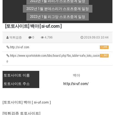
2022년 1월 라리가 스포츠중계 일정
2022년 1월 분데스리가 스포츠중계 일정
2022년 1월 리그앙 스포츠중계 일정
[토토사이트] 백야 [ si-uf.com ]
먹튀검증
0
4,796
2019.09.03 10:44
http://si-uf.com
1,395
https://www.sportstototv.com/bbs/board.php?bo_table=safe_toto_casin
1,282
o
토토사이트 이름
백야
토토사이트 주소
http://si-uf.com/
[토토사이트] 백야 [ si-uf.com ]
[먹튀검증 토토사이트]