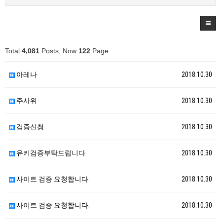
Total
4,081
Posts, Now
122
Page
아레나
2018.10.30
주사위
2018.10.30
검증신청
2018.10.30
유키검증부탁드립니다
2018.10.30
사이트 검증 요청합니다.
2018.10.30
사이트 검증 요청합니다.
2018.10.30