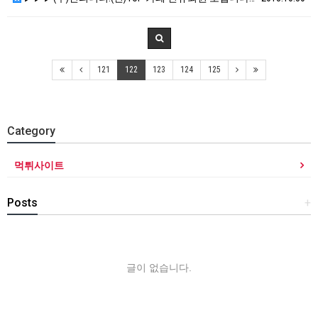
121
122
123
124
125
Category
먹튀사이트
Posts
+
글이 없습니다.