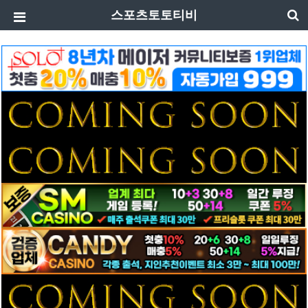
스포츠토토티비