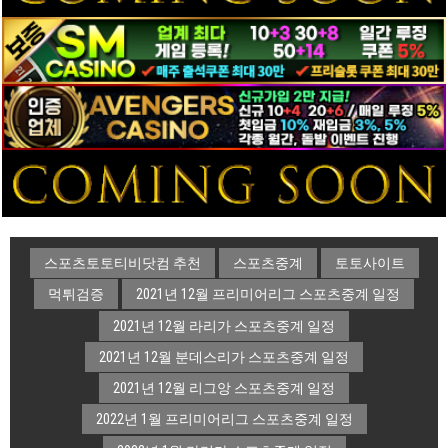
스포츠토토티비닷컴 추천
스포츠중계
토토사이트
먹튀검증
2021년 12월 프리미어리그 스포츠중계 일정
2021년 12월 라리가 스포츠중계 일정
2021년 12월 분데스리가 스포츠중계 일정
2021년 12월 리그앙 스포츠중계 일정
2022년 1월 프리미어리그 스포츠중계 일정