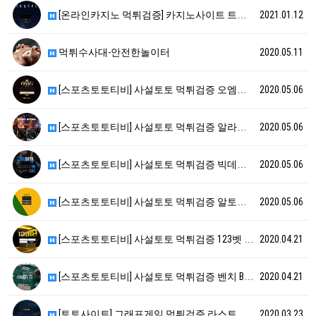
[온라인카지노 먹튀검증] 카지노사이트 트러플-trf […
2021.01.12
먹튀수사대-안전한놀이터
2020.05.11
[스포츠토토티비] 사설토토 먹튀검증 오엠쥐 OMG [ …
2020.05.06
[스포츠토토티비] 사설토토 먹튀검증 알라딘 [ ald-…
2020.05.06
[스포츠토토티비] 사설토토 먹튀검증 빅데이터 [ eey…
2020.05.06
[스포츠토토티비] 사설토토 먹튀검증 알토란 [ rex-…
2020.05.06
[스포츠토토티비] 사설토토 먹튀검증 123벳 123BE…
2020.04.21
[스포츠토토티비] 사설토토 먹튀검증 벤치 BENCH […
2020.04.21
[토토사이트] 그래프게임 먹튀검증 라스트벳 LASTBE…
2020.03.23