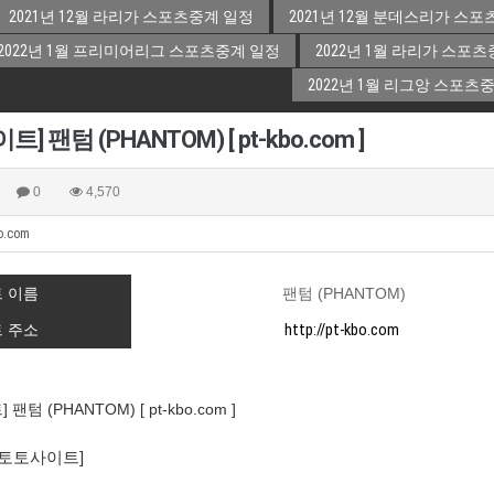
2021년 12월 라리가 스포츠중계 일정
2021년 12월 분데스리가 스
2022년 1월 프리미어리그 스포츠중계 일정
2022년 1월 라리가 스포
2022년 1월 리그앙 스포츠
] 팬텀 (PHANTOM) [ pt-kbo.com ]
0
4,570
bo.com
 이름
팬텀 (PHANTOM)
 주소
http://pt-kbo.com
팬텀 (PHANTOM) [ pt-kbo.com ]
 토토사이트]