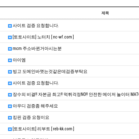
제목
사이트 검증 요청합니다.
[토토사이트] 노터치 [ nc-wf.com ]
mcm 주소바뀐거아시는분
아이엠
빙고 도메인바꼇는것같은데검증부탁요
사이트 검증 요청합니다.
장수의 비결!! 자본금 최고!! 먹튀걱정NO!! 안전한 메이저 놀이터 MA
아우디 검증좀 해주세요
킹핀 검증 요청이요
[토토사이트] 리부트 [ reb-kk.com ]