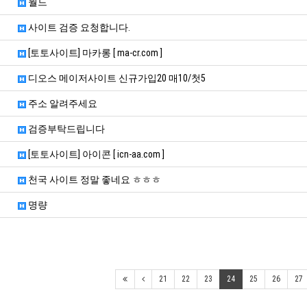
월드
사이트 검증 요청합니다.
[토토사이트] 마카롱 [ ma-cr.com ]
디오스 메이저사이트 신규가입20 매10/첫5
주소 알려주세요
검증부탁드립니다
[토토사이트] 아이콘 [ icn-aa.com ]
천국 사이트 정말 좋네요 ㅎㅎㅎ
명량
21
22
23
24
25
26
27