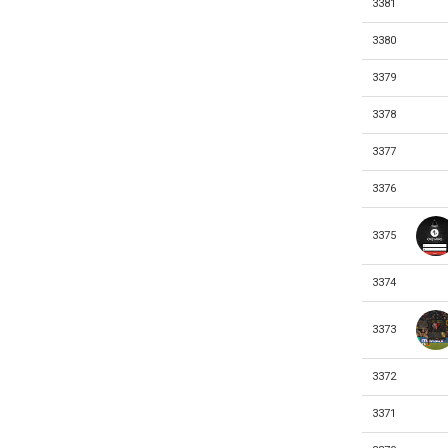
3381
3380
3379
3378
3377
3376
3375
3374
3373
3372
3371