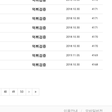
먹튀검증
먹튀검증
2018.10.30
4171
먹튀검증
2018.10.30
4171
먹튀검증
2018.10.30
4171
먹튀검증
2018.10.30
4170
먹튀검증
2018.10.30
4170
먹튀검증
2019.11.05
4169
먹튀검증
2018.10.30
4168
48
49
50
이용안내
모바일버전