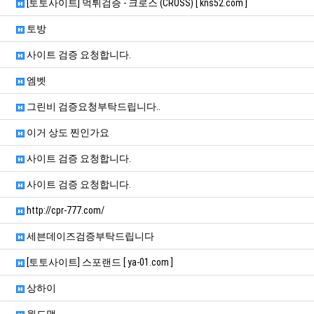
[토토사이트] 먹튀검증 - 크로스 (CROSS) [ kns52.com ]
토방
사이트 검증 요청합니다.
엠벳
그린비 검증요청부탁드립니다..
이거 상도 찐인가요
사이트 검증 요청합니다.
사이트 검증 요청합니다.
http://cpr-777.com/
세븐데이즈검증부탁드립니다
[토토사이트] 스포랜드 [ ya-01.com ]
상하이