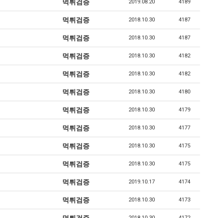
먹튀검증
2019.08.20
4189
먹튀검증
2018.10.30
4187
먹튀검증
2018.10.30
4187
먹튀검증
2018.10.30
4182
먹튀검증
2018.10.30
4182
먹튀검증
2018.10.30
4180
먹튀검증
2018.10.30
4179
먹튀검증
2018.10.30
4177
먹튀검증
2018.10.30
4175
먹튀검증
2018.10.30
4175
먹튀검증
2019.10.17
4174
먹튀검증
2018.10.30
4173
2018.10.30
4172