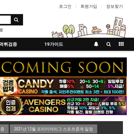
로그인
회원가입
정보찾기
로
먹튀검증
19가이드
검증
2021년 12월 프리미어리그 스포츠중계 일정