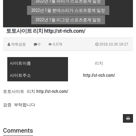
2022년 1월 라리가 스포츠중계 일정
2022년 1월 분데스리가 스포츠중계 일정
2022년 1월 리그앙 스포츠중계 일정
토토사이트 리치 http://st-rich.com/
먹튀검증
0
4,578
2018.10.30 18:27
사이트이름
리치
사이트주소
http://st-rich.com/
토토사이트 리치
http://st-rich.com/
검증 부탁합니다
Comments