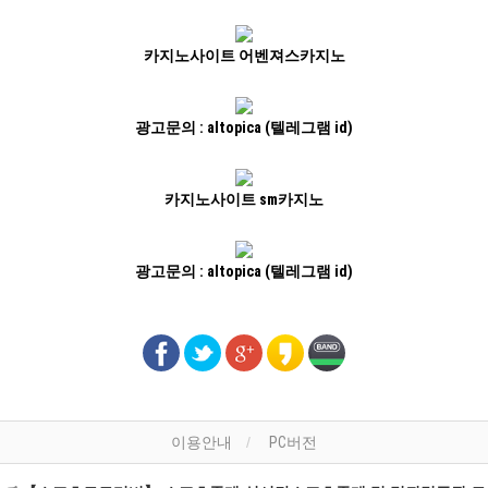
카지노사이트 어벤져스카지노
광고문의 : altopica (텔레그램 id)
카지노사이트 sm카지노
광고문의 : altopica (텔레그램 id)
이용안내
PC버전