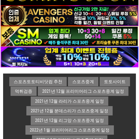
스포츠토토티비닷컴 추천
스포츠중계
토토사이트
먹튀검증
2021년 12월 프리미어리그 스포츠중계 일정
2021년 12월 라리가 스포츠중계 일정
2021년 12월 분데스리가 스포츠중계 일정
2021년 12월 리그앙 스포츠중계 일정
2022년 1월 프리미어리그 스포츠중계 일정