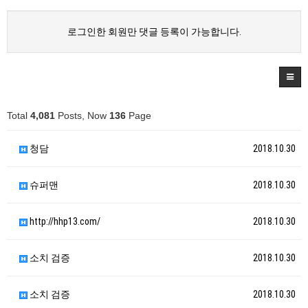
로그인한 회원만 댓글 등록이 가능합니다.
Total
4,081
Posts, Now
136
Page
청담
2018.10.30
슈퍼맨
2018.10.30
http://hhp13.com/
2018.10.30
소치 검증
2018.10.30
소치 검증
2018.10.30