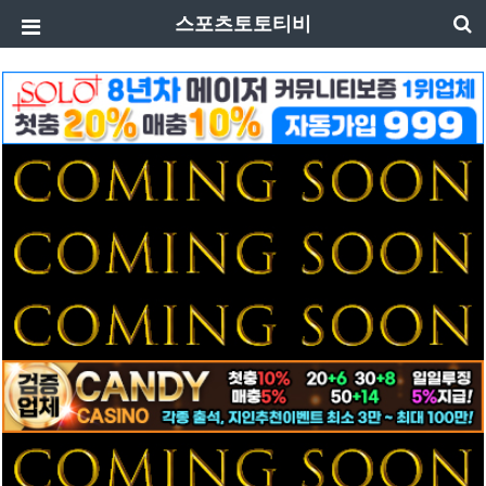
스포츠토토티비