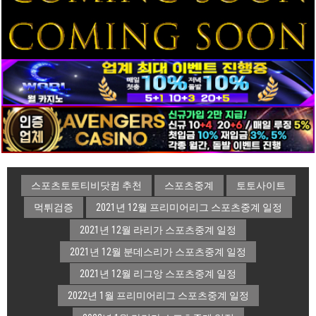
스포츠토토티비닷컴 추천
스포츠중계
토토사이트
먹튀검증
2021년 12월 프리미어리그 스포츠중계 일정
2021년 12월 라리가 스포츠중계 일정
2021년 12월 분데스리가 스포츠중계 일정
2021년 12월 리그앙 스포츠중계 일정
2022년 1월 프리미어리그 스포츠중계 일정