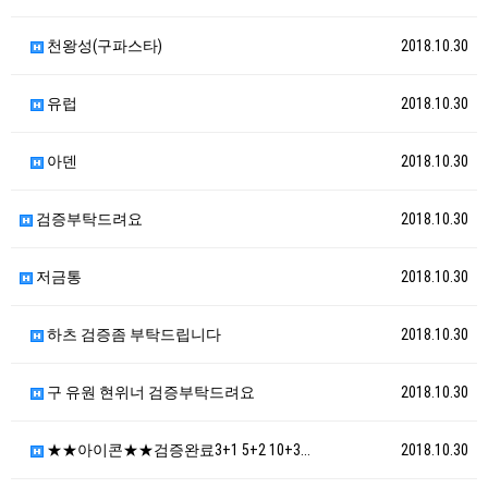
천왕성(구파스타)
2018.10.30
유럽
2018.10.30
아덴
2018.10.30
검증부탁드려요
2018.10.30
저금통
2018.10.30
하츠 검증좀 부탁드립니다
2018.10.30
구 유원 현위너 검증부탁드려요
2018.10.30
★★아이콘★★검증완료3+1 5+2 10+3...
2018.10.30