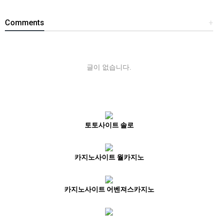
Comments
+
글이 없습니다.
토토사이트 솔로
카지노사이트 월카지노
카지노사이트 어벤져스카지노