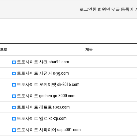
로그인한 회원만 댓글 등록이 
포토
제목
토토사이트 샤크 shar99.com
토토사이트 자전거 e-yg.com
토토사이트 오케이벳 ok-2016.com
토토사이트 goshen go-3000.com
토토사이트 레트로 r-xox.com
토토사이트 엘르 ko-zp.com
토토사이트 사파이어 sapa001.com