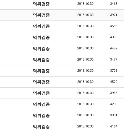
먹튀검증
2018.10.30
3468
먹튀검증
2018.10.30
3971
먹튀검증
2018.10.30
4588
먹튀검증
2018.10.30
4386
먹튀검증
2018.10.30
4482
먹튀검증
2018.10.30
3477
먹튀검증
2018.10.30
3708
먹튀검증
2018.10.30
4520
먹튀검증
2018.10.30
3968
먹튀검증
2018.10.30
4233
먹튀검증
2018.10.30
3301
먹튀검증
2018.10.30
4164