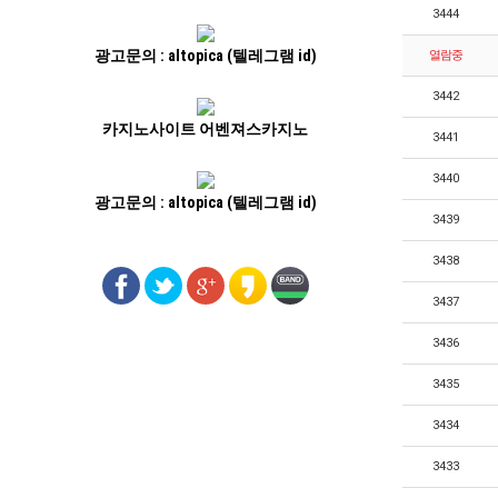
3444
광고문의 : altopica (텔레그램 id)
열람중
3442
카지노사이트 어벤져스카지노
3441
3440
광고문의 : altopica (텔레그램 id)
3439
3438
3437
3436
3435
3434
3433