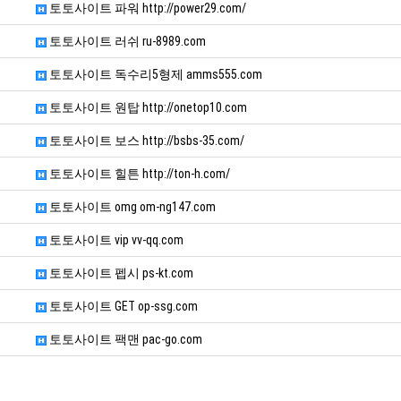
토토사이트 파워 http://power29.com/
토토사이트 러쉬 ru-8989.com
토토사이트 독수리5형제 amms555.com
토토사이트 원탑 http://onetop10.com
토토사이트 보스 http://bsbs-35.com/
토토사이트 힐튼 http://ton-h.com/
토토사이트 omg om-ng147.com
토토사이트 vip vv-qq.com
토토사이트 펩시 ps-kt.com
토토사이트 GET op-ssg.com
토토사이트 팩맨 pac-go.com