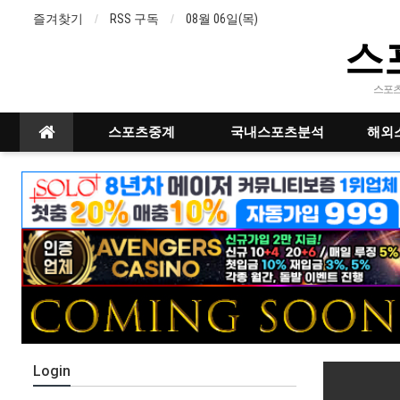
즐겨찾기
RSS 구독
08월 06일(목)
스
스포츠
스포츠중계
국내스포츠분석
해외
Login