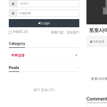
Login
토토사이트
자동로그인
회원가입
|
정보찾기
먹튀검증
Category
먹튀검증
Posts
+
토토사이트 폭
글이 없습니다.
Commen