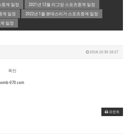
포츠중계 일정
2021년 12월 리그앙 스포츠중계 일정
츠중계 일정
2022년 1월 분데스리가 스포츠중계 일정
중계 일정
2018.10.30 18:27
폭탄
bomb-070.com
프린트