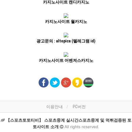
카지노사이트 캔디카지노
카지노사이트 월카지노
광고문의 : altopica (텔레그램 id)
카지노사이트 어벤져스카지노
이용안내
PC버전
【스포츠토토티비】 스포츠중계 실시간스포츠중계 및 먹튀검증된 토
토사이트 소개
All rights reserved.