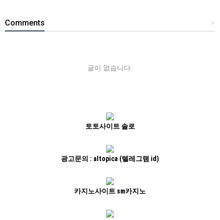
Comments
+
글이 없습니다.
토토사이트 솔로
광고문의 : altopica (텔레그램 id)
카지노사이트 sm카지노