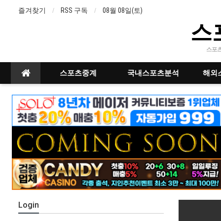
즐겨찾기
RSS 구독
08월 08일(토)
스
스포츠
스포츠중계
국내스포츠분석
해외
Login