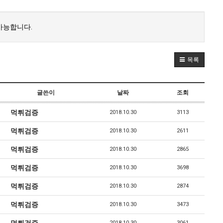
가능합니다.
목록
글쓴이
날짜
조회
먹튀검증
2018.10.30
3113
먹튀검증
2018.10.30
2611
먹튀검증
2018.10.30
2865
먹튀검증
2018.10.30
3698
먹튀검증
2018.10.30
2874
먹튀검증
2018.10.30
3473
먹튀검증
2018.10.30
3061