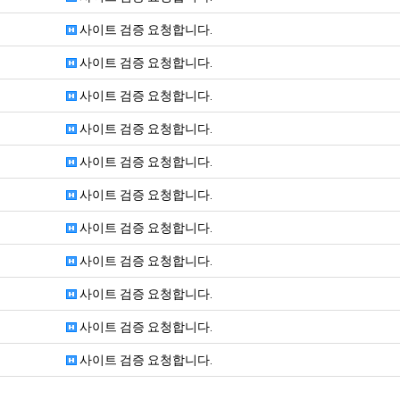
사이트 검증 요청합니다.
사이트 검증 요청합니다.
사이트 검증 요청합니다.
사이트 검증 요청합니다.
사이트 검증 요청합니다.
사이트 검증 요청합니다.
사이트 검증 요청합니다.
사이트 검증 요청합니다.
사이트 검증 요청합니다.
사이트 검증 요청합니다.
사이트 검증 요청합니다.