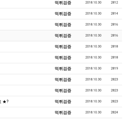
먹튀검증
2018.10.30
2812
먹튀검증
2018.10.30
2814
먹튀검증
2018.10.30
2816
먹튀검증
2018.10.30
2816
먹튀검증
2018.10.30
2818
먹튀검증
2018.10.30
2818
먹튀검증
2018.10.30
2819
먹튀검증
2018.10.30
2823
먹튀검증
2018.10.30
2823
 ★?
먹튀검증
2018.10.30
2823
먹튀검증
2018.10.30
2824