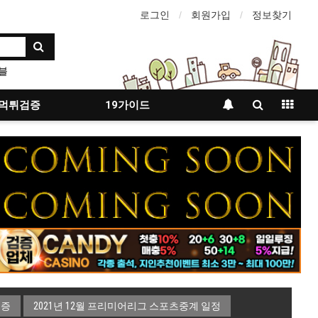
로그인
회원가입
정보찾기
블
먹튀검증
19가이드
검증
2021년 12월 프리미어리그 스포츠중계 일정