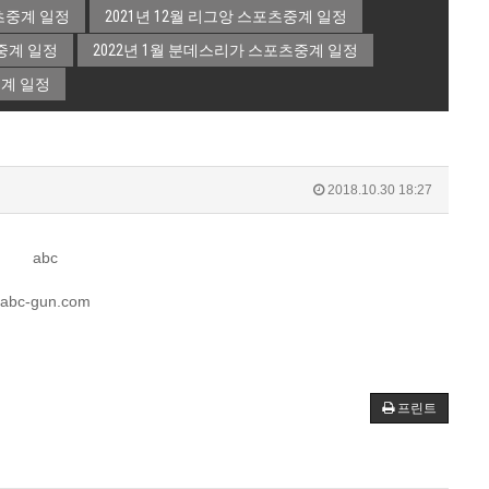
포츠중계 일정
2021년 12월 리그앙 스포츠중계 일정
츠중계 일정
2022년 1월 분데스리가 스포츠중계 일정
중계 일정
2018.10.30 18:27
abc
abc-gun.com
프린트