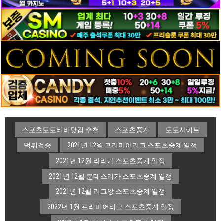
스포츠토토티비닷컴 추천
스포츠중계
토토사이트
먹튀검증
2021년 12월 프리미어리그 스포츠중계 일정
2021년 12월 라리가 스포츠중계 일정
2021년 12월 분데스리가 스포츠중계 일정
2021년 12월 리그앙 스포츠중계 일정
2022년 1월 프리미어리그 스포츠중계 일정