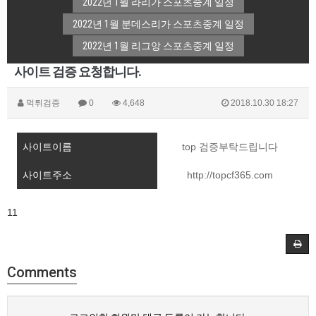
2022년 1월 라리가 스포츠중계 일정
2022년 1월 분데스리가 스포츠중계 일정
2022년 1월 리그앙 스포츠중계 일정
사이트 검증 요청합니다.
먹튀검증
0
4,648
2018.10.30 18:27
사이트이름
top 검증부탁드립니다
사이트주소
http://topcf365.com
11
Comments