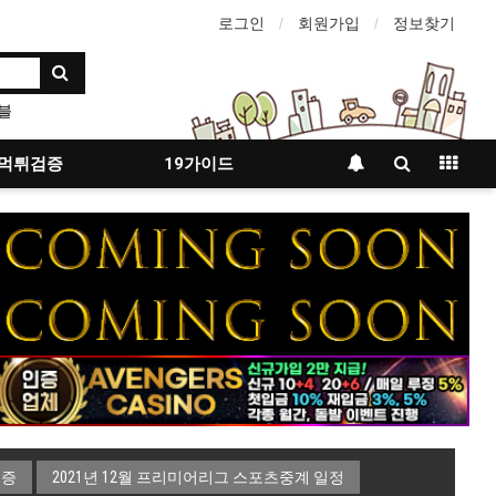
로그인
회원가입
정보찾기
블
먹튀검증
19가이드
검증
2021년 12월 프리미어리그 스포츠중계 일정