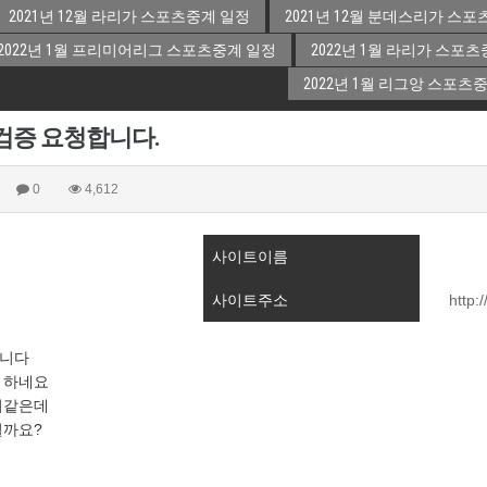
2021년 12월 라리가 스포츠중계 일정
2021년 12월 분데스리가 스
2022년 1월 프리미어리그 스포츠중계 일정
2022년 1월 라리가 스포
2022년 1월 리그앙 스포츠
검증 요청합니다.
0
4,612
사이트이름
사이트주소
http:
니다
 하네요
거같은데
될까요?