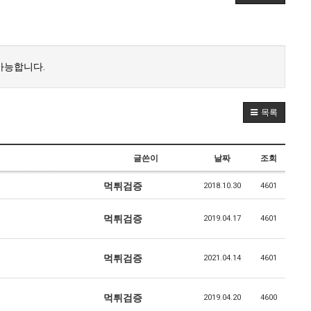
가능합니다.
목록
글쓴이
날짜
조회
먹튀검증
2018.10.30
4601
먹튀검증
2019.04.17
4601
먹튀검증
2021.04.14
4601
먹튀검증
2019.04.20
4600