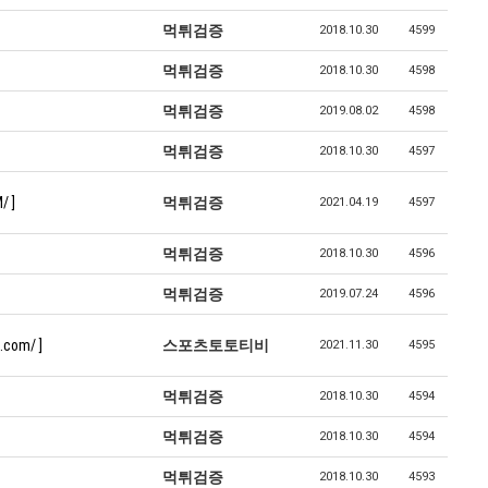
먹튀검증
2018.10.30
4599
먹튀검증
2018.10.30
4598
먹튀검증
2019.08.02
4598
먹튀검증
2018.10.30
4597
 ]
먹튀검증
2021.04.19
4597
먹튀검증
2018.10.30
4596
먹튀검증
2019.07.24
4596
om/ ]
스포츠토토티비
2021.11.30
4595
먹튀검증
2018.10.30
4594
먹튀검증
2018.10.30
4594
먹튀검증
2018.10.30
4593