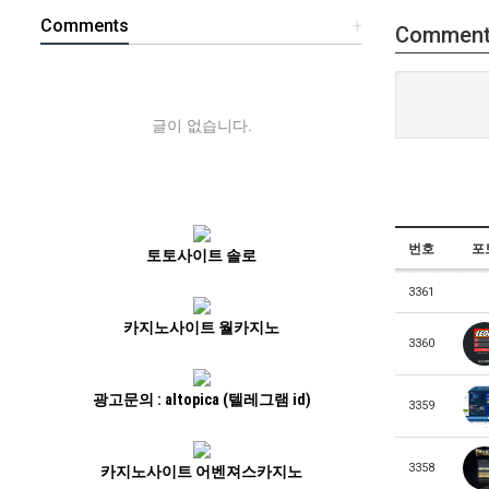
Comments
+
Commen
글이 없습니다.
번호
포
토토사이트 솔로
3361
카지노사이트 월카지노
3360
광고문의 : altopica (텔레그램 id)
3359
3358
카지노사이트 어벤져스카지노