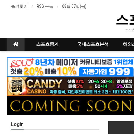
즐겨찾기
RSS 구독
08월 07일(금)
스
스포츠
스포츠중계
국내스포츠분석
해외
Login