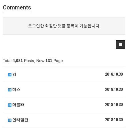
Comments
로그인한 회원만 댓글 등록이 가능합니다.
Total
4,081
Posts, Now
131
Page
킹
2018.10.30
미스
2018.10.30
더블88
2018.10.30
인터밀란
2018.10.30