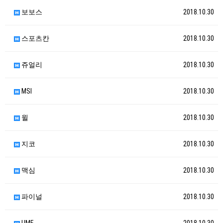
보보스
2018.10.30
스포츠칸
2018.10.30
쥬얼리
2018.10.30
MSI
2018.10.30
윌
2018.10.30
지코
2018.10.30
맥심
2018.10.30
파이널
2018.10.30