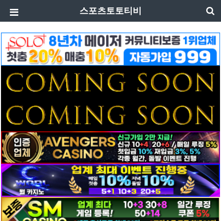
스포츠토토티비