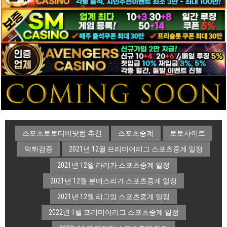
스포츠토토티비닷컴 추천
스포츠중계
토토사이트
먹튀검증
2021년 12월 프리미어리그 스포츠중계 일정
2021년 12월 라리가 스포츠중계 일정
2021년 12월 분데스리가 스포츠중계 일정
2021년 12월 리그앙 스포츠중계 일정
2022년 1월 프리미어리그 스포츠중계 일정