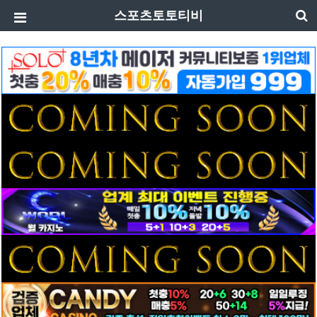
스포츠토토티비