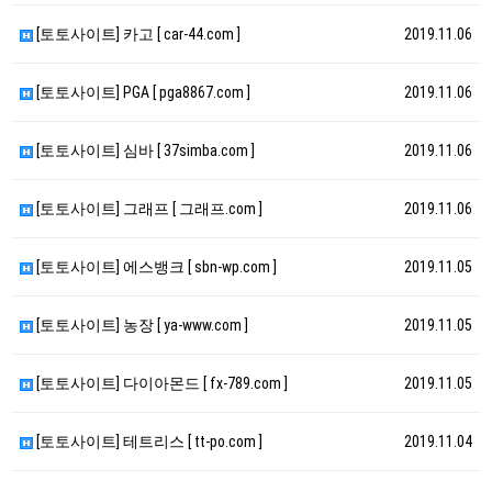
[토토사이트] 카고 [ car-44.com ]
2019.11.06
[토토사이트] PGA [ pga8867.com ]
2019.11.06
[토토사이트] 심바 [ 37simba.com ]
2019.11.06
[토토사이트] 그래프 [ 그래프.com ]
2019.11.06
[토토사이트] 에스뱅크 [ sbn-wp.com ]
2019.11.05
[토토사이트] 농장 [ ya-www.com ]
2019.11.05
[토토사이트] 다이아몬드 [ fx-789.com ]
2019.11.05
[토토사이트] 테트리스 [ tt-po.com ]
2019.11.04