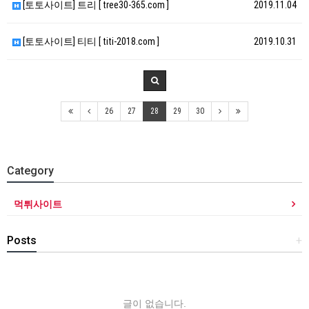
[토토사이트] 트리 [ tree30-365.com ]
2019.11.04
[토토사이트] 티티 [ titi-2018.com ]
2019.10.31
26
27
28
29
30
Category
먹튀사이트
Posts
+
글이 없습니다.