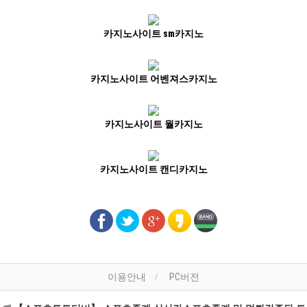
카지노사이트 sm카지노
카지노사이트 어벤져스카지노
카지노사이트 월카지노
카지노사이트 캔디카지노
이용안내
PC버전