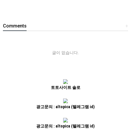
Comments
+
글이 없습니다.
토토사이트 솔로
광고문의 : altopica (텔레그램 id)
광고문의 : altopica (텔레그램 id)