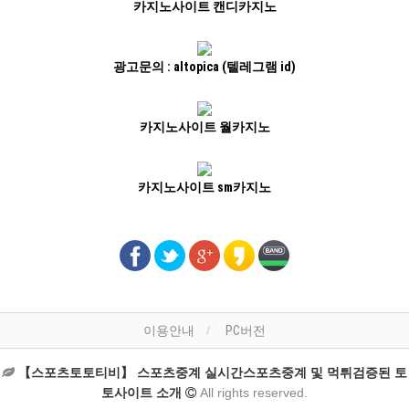
카지노사이트 캔디카지노
광고문의 : altopica (텔레그램 id)
카지노사이트 월카지노
카지노사이트 sm카지노
이용안내
PC버전
【스포츠토토티비】 스포츠중계 실시간스포츠중계 및 먹튀검증된 토
토사이트 소개
All rights reserved.