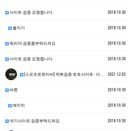
사이트 검증 요청합니다.
2018.10.30
별지기
2018.10.30
워리어 검증좀부탁드려요
2018.10.30
사이트 검증 요청합니다.
2018.10.30
[스포츠토토티비] 먹튀검증 토토사이트 : 다이아 [ h…
2021.12.02
버튼
2018.10.30
에이치
2018.10.30
여기사이트 검증부탁드려요.
2018.10.30