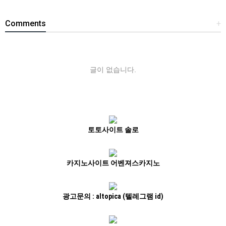
Comments
+
글이 없습니다.
토토사이트 솔로
카지노사이트 어벤져스카지노
광고문의 : altopica (텔레그램 id)