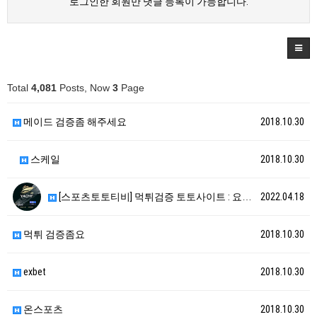
로그인한 회원만 댓글 등록이 가능합니다.
Total
4,081
Posts, Now
3
Page
메이드 검증좀 해주세요
2018.10.30
스케일
2018.10.30
[스포츠토토티비] 먹튀검증 토토사이트 : 요트 [ ht…
2022.04.18
먹튀 검증좀요
2018.10.30
exbet
2018.10.30
온스포츠
2018.10.30