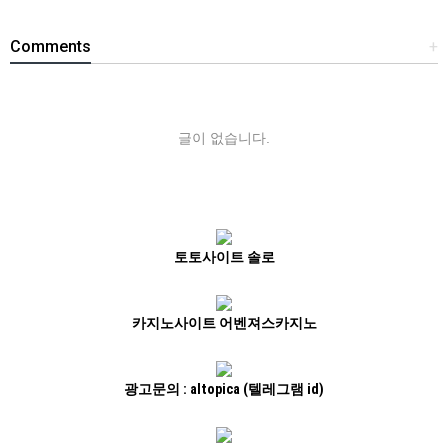
Comments
+
글이 없습니다.
토토사이트 솔로
카지노사이트 어벤져스카지노
광고문의 : altopica (텔레그램 id)