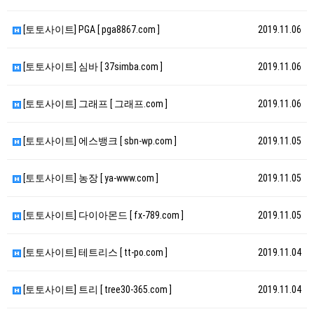
[토토사이트] PGA [ pga8867.com ]
2019.11.06
[토토사이트] 심바 [ 37simba.com ]
2019.11.06
[토토사이트] 그래프 [ 그래프.com ]
2019.11.06
[토토사이트] 에스뱅크 [ sbn-wp.com ]
2019.11.05
[토토사이트] 농장 [ ya-www.com ]
2019.11.05
[토토사이트] 다이아몬드 [ fx-789.com ]
2019.11.05
[토토사이트] 테트리스 [ tt-po.com ]
2019.11.04
[토토사이트] 트리 [ tree30-365.com ]
2019.11.04