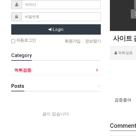
Login
사이트 
자동로그인
회원가입
|
정보찾기
먹튀검증
Category
먹튀검증
Posts
+
검증좀여
글이 없습니다.
Commen