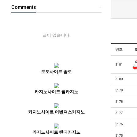
Comments
+
글이 없습니다.
번호
3181
토토사이트 솔로
3180
3179
카지노사이트 월카지노
3178
카지노사이트 어벤져스카지노
3177
3176
카지노사이트 캔디카지노
3175