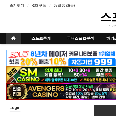
즐겨찾기
RSS 구독
08월 06일(목)
스
스포츠
스포츠중계
국내스포츠분석
해외
Login