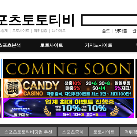
포츠토토티비
솔로
넷마블
윈
중계 ｜ 토토사이트 ｜ 먹튀검증 ｜ 19가이드
|
|
스포츠분석
토토사이트
카지노사이트
스포츠토토티비닷컴 추천
스포츠중계
토토사이트
먹튀