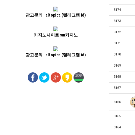
3174
광고문의 : altopica (텔레그램 id)
3173
3172
카지노사이트 sm카지노
3171
3170
광고문의 : altopica (텔레그램 id)
3169
3168
3167
3166
3165
3164