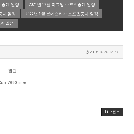
포츠중계 일정
2021년 12월 리그앙 스포츠중계 일정
츠중계 일정
2022년 1월 분데스리가 스포츠중계 일정
중계 일정
2018.10.30 18:27
캡틴
ap-7890.com
프린트