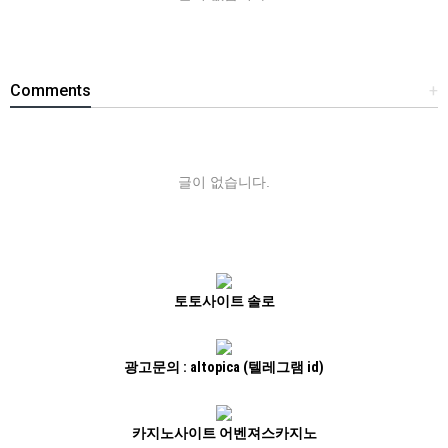
Comments
+
글이 없습니다.
토토사이트 솔로
광고문의 : altopica (텔레그램 id)
카지노사이트 어벤져스카지노