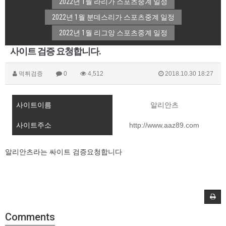
2022년 1월 라리가 스포츠중계 일정
2022년 1월 분데스리가 스포츠중계 일정
2022년 1월 리그앙 스포츠중계 일정
사이트 검증 요청합니다.
먹튀검증
0
4,512
2018.10.30 18:27
사이트이름
알리안츠
사이트주소
http://www.aaz89.com
알리안츠라는 싸이트 검증요청합니다
Comments