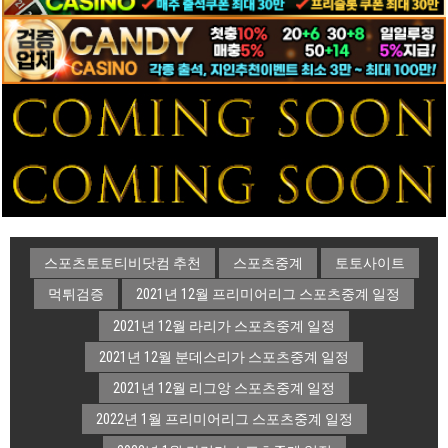
스포츠토토티비닷컴 추천
스포츠중계
토토사이트
먹튀검증
2021년 12월 프리미어리그 스포츠중계 일정
2021년 12월 라리가 스포츠중계 일정
2021년 12월 분데스리가 스포츠중계 일정
2021년 12월 리그앙 스포츠중계 일정
2022년 1월 프리미어리그 스포츠중계 일정