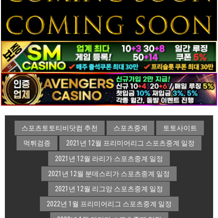
스포츠토토티비닷컴 추천
스포츠중계
토토사이트
먹튀검증
2021년 12월 프리미어리그 스포츠중계 일정
2021년 12월 라리가 스포츠중계 일정
2021년 12월 분데스리가 스포츠중계 일정
2021년 12월 리그앙 스포츠중계 일정
2022년 1월 프리미어리그 스포츠중계 일정