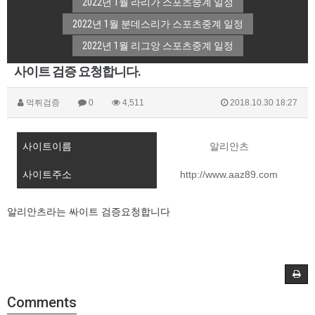
2022년 1월 라리가 스포츠중계 일정
2022년 1월 분데스리가 스포츠중계 일정
2022년 1월 리그앙 스포츠중계 일정
사이트 검증 요청합니다.
먹튀검증
0
4,511
2018.10.30 18:27
사이트이름
알리안츠
사이트주소
http://www.aaz89.com
알리안츠라는 싸이트 검증요청합니다
Comments