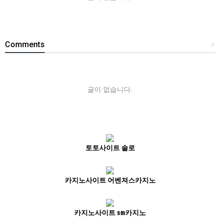
Comments
+
글이 없습니다.
토토사이트 솔로
카지노사이트 어벤져스카지노
카지노사이트 sm카지노