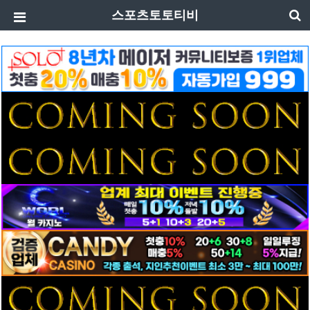
스포츠토토티비