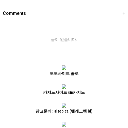
Comments
+
글이 없습니다.
토토사이트 솔로
카지노사이트 sm카지노
광고문의 : altopica (텔레그램 id)