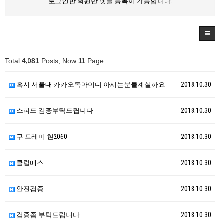
로그인한 회원만 댓글 등록이 가능합니다.
Total
4,081
Posts, Now
11
Page
혹시 서울대 카카오톡아이디 아시는분들계실까요
2018.10.30
스피드 검증부탁드립니다
2018.10.30
구 도레미 현2060
2018.10.30
클럽매스
2018.10.30
안전검증
2018.10.30
검증좀 부탁드립니다
2018.10.30