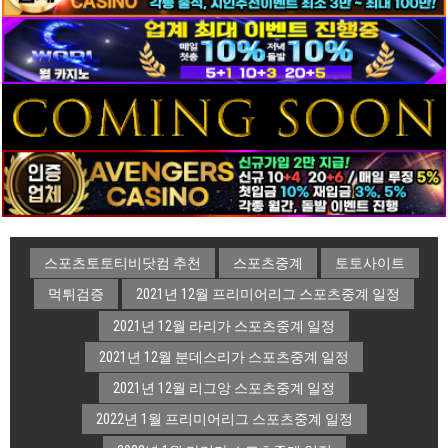
스포츠토토티비닷컴 추천
스포츠중계
토토사이트
먹튀검증
2021년 12월 프리미어리그 스포츠중계 일정
2021년 12월 라리가 스포츠중계 일정
2021년 12월 분데스리가 스포츠중계 일정
2021년 12월 리그앙 스포츠중계 일정
2022년 1월 프리미어리그 스포츠중계 일정