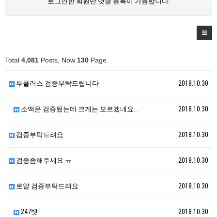
로그인한 회원만 댓글 등록이 가능합니다.
Total
4,081
Posts, Now
130
Page
투플러스 검증부탁드립니다
2018.10.30
소액은 검증됬는데 크게는 모르겠네요...
2018.10.30
검증부탁드려요
2018.10.30
검증좀해주세요 ㅠ
2018.10.30
로얄 검증부탁드려요
2018.10.30
247뱃
2018.10.30