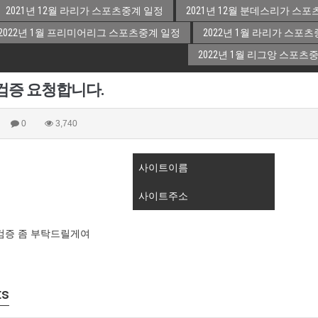
2021년 12월 라리가 스포츠중계 일정
2021년 12월 분데스리가 스
2022년 1월 프리미어리그 스포츠중계 일정
2022년 1월 라리가 스포
2022년 1월 리그앙 스포츠
검증 요청합니다.
0
3,740
사이트이름
사이트주소
검증 좀 부탁드릴게여
ts