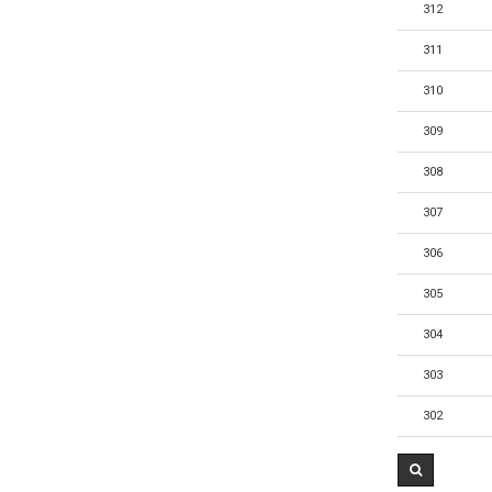
312
311
310
309
308
307
306
305
304
303
302