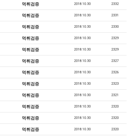
먹튀검증
2018.10.30
2332
먹튀검증
2018.10.30
2331
먹튀검증
2018.10.30
2330
먹튀검증
2018.10.30
2329
먹튀검증
2018.10.30
2329
먹튀검증
2018.10.30
2327
먹튀검증
2018.10.30
2326
먹튀검증
2018.10.30
2323
먹튀검증
2018.10.30
2321
먹튀검증
2018.10.30
2320
먹튀검증
2018.10.30
2320
먹튀검증
2018.10.30
2320