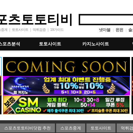
포츠토토티비
넷마블
윈윈
솔
중계 ｜ 토토사이트 ｜ 먹튀검증 ｜ 19가이드
|
|
스포츠분석
토토사이트
카지노사이트
스포츠토토티비닷컴 추천
스포츠중계
토토사이트
먹튀