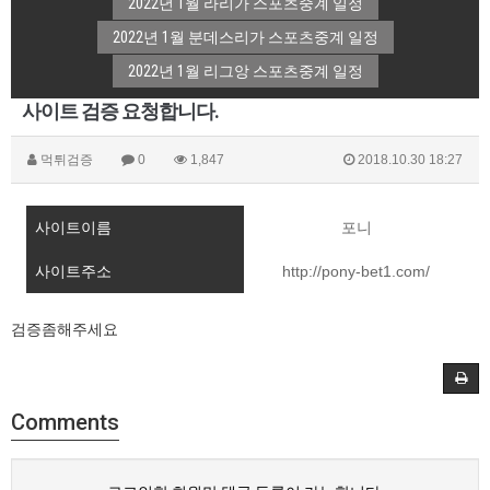
2022년 1월 라리가 스포츠중계 일정
2022년 1월 분데스리가 스포츠중계 일정
2022년 1월 리그앙 스포츠중계 일정
사이트 검증 요청합니다.
먹튀검증
0
1,847
2018.10.30 18:27
사이트이름
포니
사이트주소
http://pony-bet1.com/
검증좀해주세요
Comments