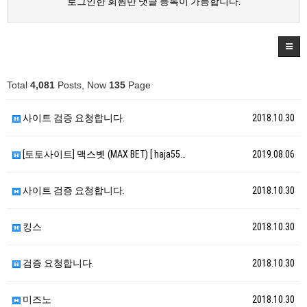
로그인한 회원만 댓글 등록이 가능합니다.
Total
4,081
Posts, Now
135
Page
사이트 검증 요청합니다.
2018.10.30
[토토사이트] 맥스벳 (MAX BET) [ haja55…
2019.08.06
사이트 검증 요청합니다.
2018.10.30
킹스
2018.10.30
검증 요청합니다.
2018.10.30
미즈노
2018.10.30