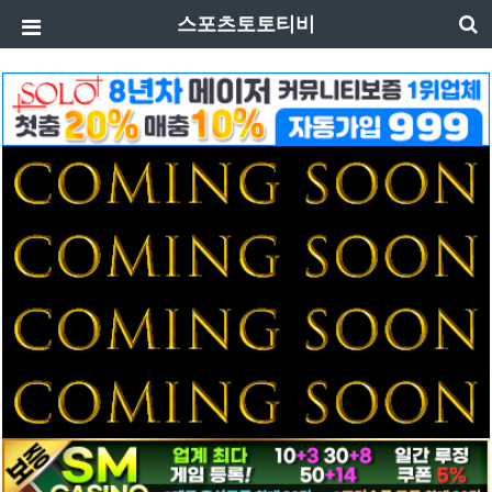
스포츠토토티비