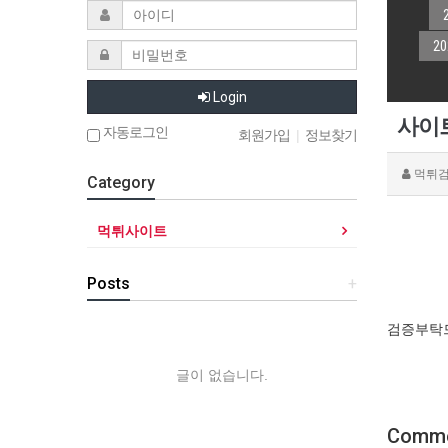
2
Login
사이
자동로그인
회원가입
|
정보찾기
먹튀
Category
먹튀사이트
Posts
+
검증부탁드
글이 없습니다.
Comm