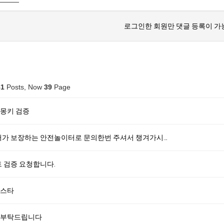
로그인한 회원만 댓글 등록이 가
81
Posts, Now
39
Page
몽키 검증
가 보장하는 안전놀이터로 문의한번 주셔서 챙겨가시…
 검증 요청합니다.
스타
부탁드립니다