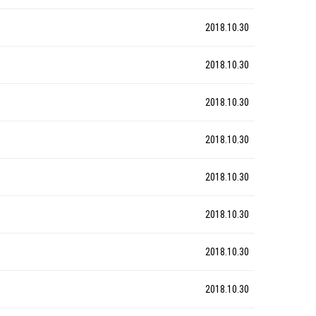
2018.10.30
2018.10.30
2018.10.30
2018.10.30
2018.10.30
2018.10.30
2018.10.30
2018.10.30