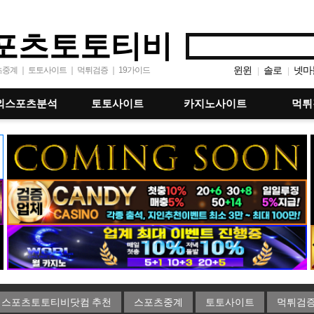
포츠토토티비
윈윈
솔로
넷마
중계 ｜ 토토사이트 ｜ 먹튀검증 ｜ 19가이드
|
|
외스포츠분석
토토사이트
카지노사이트
먹튀
스포츠토토티비닷컴 추천
스포츠중계
토토사이트
먹튀검