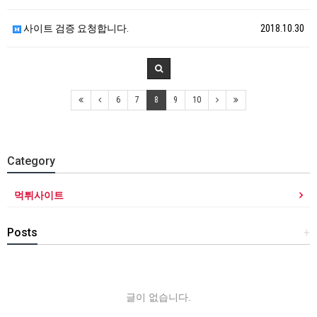
사이트 검증 요청합니다.
2018.10.30
6
7
8
9
10
Category
먹튀사이트
Posts
+
글이 없습니다.