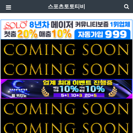
스포츠토토티비