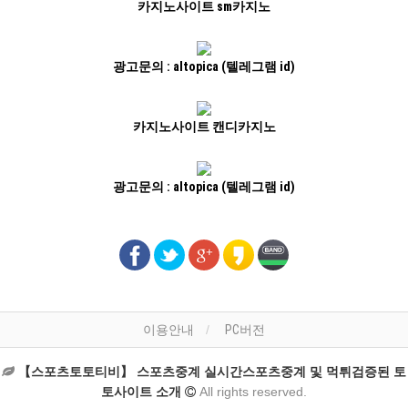
카지노사이트 sm카지노
광고문의 : altopica (텔레그램 id)
카지노사이트 캔디카지노
광고문의 : altopica (텔레그램 id)
이용안내
PC버전
【스포츠토토티비】 스포츠중계 실시간스포츠중계 및 먹튀검증된 토
토사이트 소개
All rights reserved.