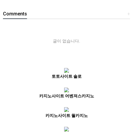
Comments
+
글이 없습니다.
토토사이트 솔로
카지노사이트 어벤져스카지노
카지노사이트 월카지노