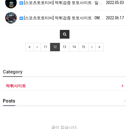
[스포츠토토티비] 먹튀검증 토토사이트 : 일렉 [ ht…
2022.05.03
[스포츠토토티비] 먹튀검증 토토사이트 : OMG [ h…
2022.06.17
11
12
13
14
15
Category
먹튀사이트
Posts
+
글이 없습니다.