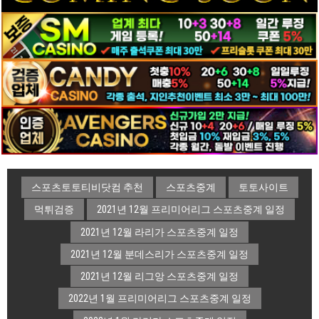
스포츠토토티비닷컴 추천
스포츠중계
토토사이트
먹튀검증
2021년 12월 프리미어리그 스포츠중계 일정
2021년 12월 라리가 스포츠중계 일정
2021년 12월 분데스리가 스포츠중계 일정
2021년 12월 리그앙 스포츠중계 일정
2022년 1월 프리미어리그 스포츠중계 일정