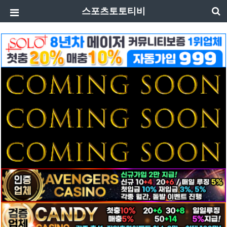
스포츠토토티비