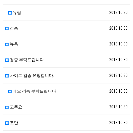
유럽
2018.10.30
검증
2018.10.30
뉴욕
2018.10.30
검증 부탁드립니다
2018.10.30
사이트 검증 요청합니다.
2018.10.30
네오 검증 부탁드립니다
2018.10.30
고쿠요
2018.10.30
조단
2018.10.30