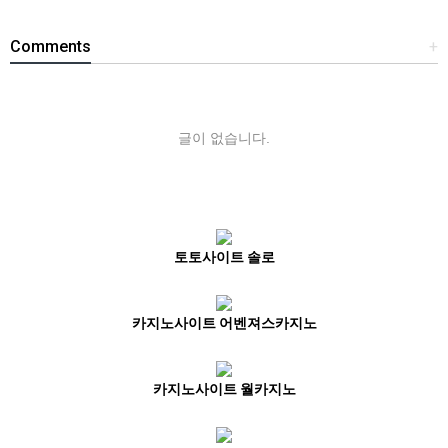
Comments
+
글이 없습니다.
토토사이트 솔로
카지노사이트 어벤져스카지노
카지노사이트 월카지노