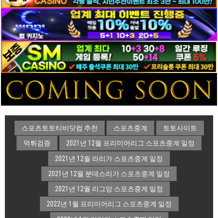
스포츠토토티비닷컴 추천
스포츠중계
토토사이트
먹튀검증
2021년 12월 프리미어리그 스포츠중계 일정
2021년 12월 라리가 스포츠중계 일정
2021년 12월 분데스리가 스포츠중계 일정
2021년 12월 리그앙 스포츠중계 일정
2022년 1월 프리미어리그 스포츠중계 일정