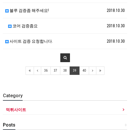
블루 검증좀 해주세요!
2018.10.30
코어 검증좀요
2018.10.30
사이트 검증 요청합니다.
2018.10.30
36
37
38
39
40
Category
먹튀사이트
Posts
+