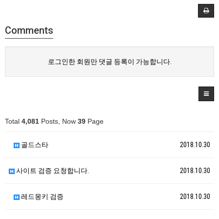
Comments
로그인한 회원만 댓글 등록이 가능합니다.
Total
4,081
Posts, Now
39
Page
골드스타
2018.10.30
사이트 검증 요청합니다.
2018.10.30
레드몽키 검증
2018.10.30