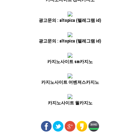
광고문의 : altopica (텔레그램 id)
광고문의 : altopica (텔레그램 id)
카지노사이트 sm카지노
카지노사이트 어벤져스카지노
카지노사이트 월카지노