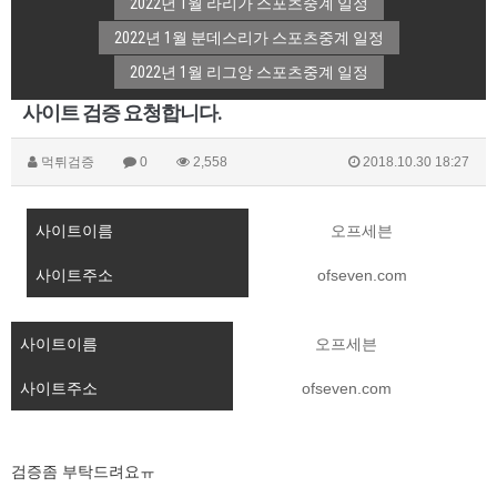
2022년 1월 라리가 스포츠중계 일정
2022년 1월 분데스리가 스포츠중계 일정
2022년 1월 리그앙 스포츠중계 일정
사이트 검증 요청합니다.
먹튀검증
0
2,558
2018.10.30 18:27
사이트이름
오프세븐
사이트주소
ofseven.com
사이트이름
오프세븐
사이트주소
ofseven.com
검증좀 부탁드려요ㅠ