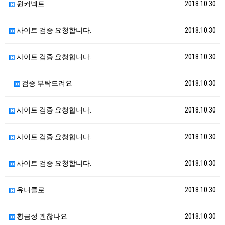
원커넥트
2018.10.30
사이트 검증 요청합니다.
2018.10.30
사이트 검증 요청합니다.
2018.10.30
검증 부탁드려요
2018.10.30
사이트 검증 요청합니다.
2018.10.30
사이트 검증 요청합니다.
2018.10.30
사이트 검증 요청합니다.
2018.10.30
유니클로
2018.10.30
황금성 괜찮나요
2018.10.30