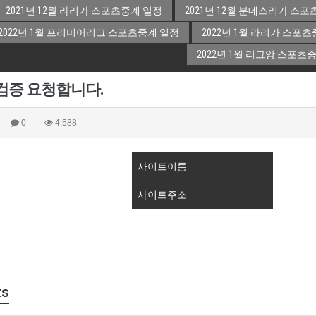
2021년 12월 라리가 스포츠중계 일정
2021년 12월 분데스리가 스
2022년 1월 프리미어리그 스포츠중계 일정
2022년 1월 라리가 스포
2022년 1월 리그앙 스포츠
검증 요청합니다.
0
4,588
사이트이름
사이트주소
ts