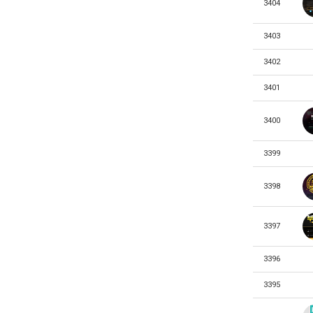
3404
3403
3402
3401
3400
3399
3398
3397
3396
3395