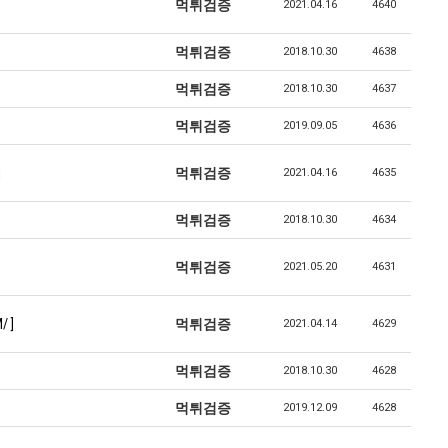
먹튀검증
2021.04.16
4640
먹튀검증
2018.10.30
4638
먹튀검증
2018.10.30
4637
먹튀검증
2019.09.05
4636
]
먹튀검증
2021.04.16
4635
먹튀검증
2018.10.30
4634
먹튀검증
2021.05.20
4631
 ]
먹튀검증
2021.04.14
4629
먹튀검증
2018.10.30
4628
먹튀검증
2019.12.09
4628