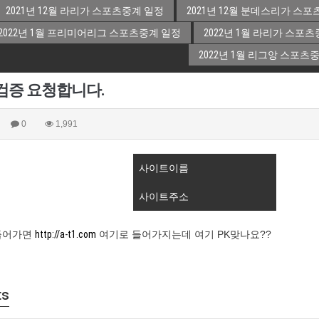
2021년 12월 라리가 스포츠중계 일정
2021년 12월 분데스리가 스
2022년 1월 프리미어리그 스포츠중계 일정
2022년 1월 라리가 스포
2022년 1월 리그앙 스포츠
검증 요청합니다.
0
1,991
사이트이름
사이트주소
들어가면
http://a-t1.com
여기로 들어가지는데 여기 PK맞나요??
ts