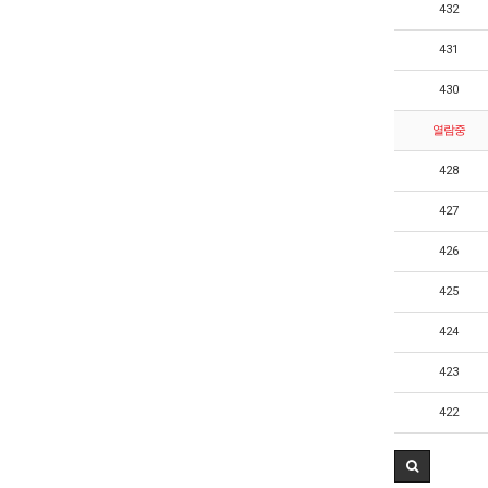
432
431
430
열람중
428
427
426
425
424
423
422