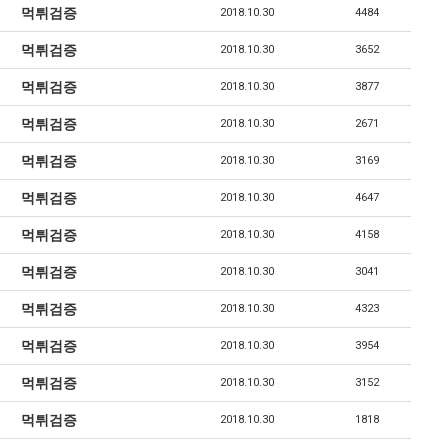
먹튀검증
2018.10.30
4484
먹튀검증
2018.10.30
3652
먹튀검증
2018.10.30
3877
먹튀검증
2018.10.30
2671
먹튀검증
2018.10.30
3169
먹튀검증
2018.10.30
4647
먹튀검증
2018.10.30
4158
먹튀검증
2018.10.30
3041
먹튀검증
2018.10.30
4323
먹튀검증
2018.10.30
3954
먹튀검증
2018.10.30
3152
먹튀검증
2018.10.30
1818