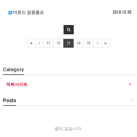
마운드 검증좀요
2018.10.30
11
12
13
14
15
Category
먹튀사이트
Posts
+
글이 없습니다.