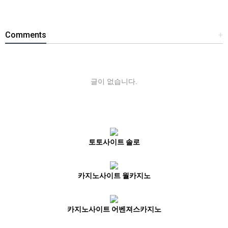
Comments
+
글이 없습니다.
토토사이트 솔로
카지노사이트 월카지노
카지노사이트 어벤져스카지노