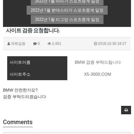
2022년 1월 라리가 스포츠중계 일정
2022년 1월 분데스리가 스포츠중계 일정
2022년 1월 리그앙 스포츠중계 일정
사이트 검증 요청합니다.
먹튀검증
0
2,401
2018.10.30 18:27
사이트이름
BMW 검증 부탁드립니다
사이트주소
X5-3000.COM
BMW 안전한가요?
검증 부탁드리겠습니다
Comments