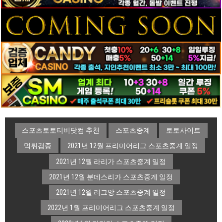
스포츠토토티비닷컴 추천
스포츠중계
토토사이트
먹튀검증
2021년 12월 프리미어리그 스포츠중계 일정
2021년 12월 라리가 스포츠중계 일정
2021년 12월 분데스리가 스포츠중계 일정
2021년 12월 리그앙 스포츠중계 일정
2022년 1월 프리미어리그 스포츠중계 일정