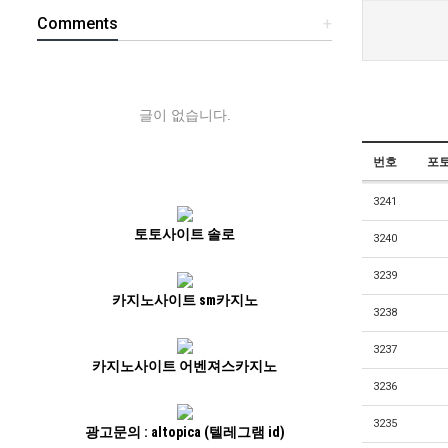
Comments
+
글이 없습니다.
번호
포
3241
토토사이트 솔로
3240
3239
카지노사이트 sm카지노
3238
3237
카지노사이트 어벤져스카지노
3236
3235
광고문의 : altopica (텔레그램 id)