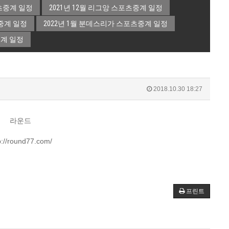
포츠중계 일정
2021년 12월 리그앙 스포츠중계 일정
츠중계 일정
2022년 1월 분데스리가 스포츠중계 일정
중계 일정
2018.10.30 18:27
라운드
p://round77.com/
프린트