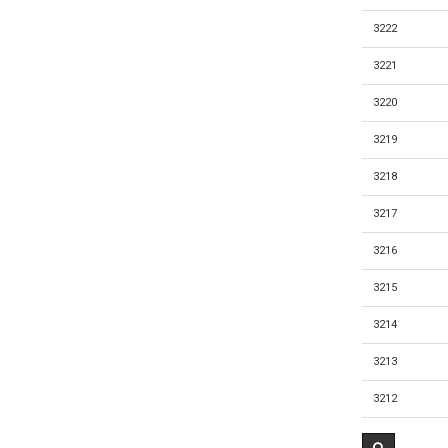
3222
3221
3220
3219
3218
3217
3216
3215
3214
3213
3212