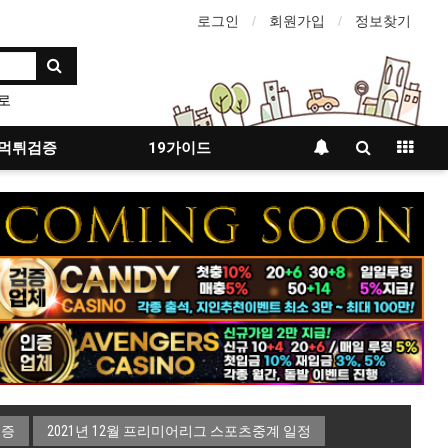
로그인
회원가입
정보찾기
로
먹튀검증
19가이드
검증
2021년 12월 프리미어리그 스포츠중계 일정