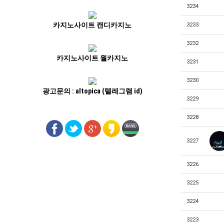
3234
카지노사이트 캔디카지노
3233
3232
카지노사이트 월카지노
3231
3230
광고문의 : altopica (텔레그램 id)
3229
3228
3227
3226
3225
3224
3223