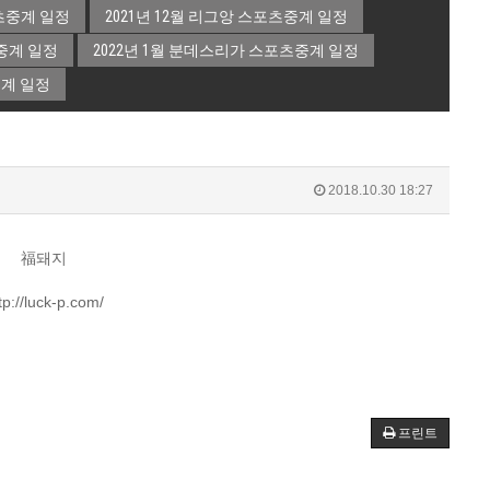
포츠중계 일정
2021년 12월 리그앙 스포츠중계 일정
츠중계 일정
2022년 1월 분데스리가 스포츠중계 일정
중계 일정
2018.10.30 18:27
福돼지
tp://luck-p.com/
프린트