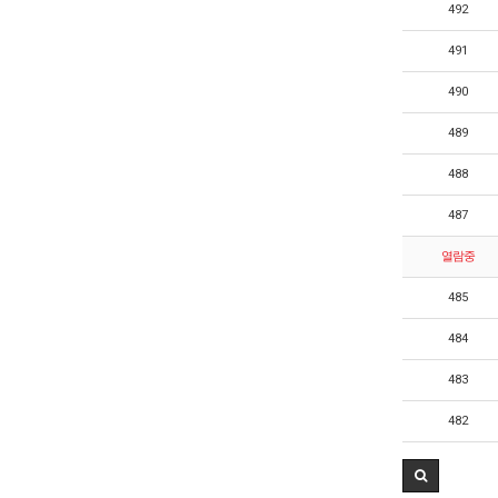
492
491
490
489
488
487
열람중
485
484
483
482