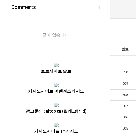
Comments
+
글이 없습니다.
번호
511
토토사이트 솔로
510
509
카지노사이트 어벤져스카지노
508
507
광고문의 : altopica (텔레그램 id)
506
505
카지노사이트 sm카지노