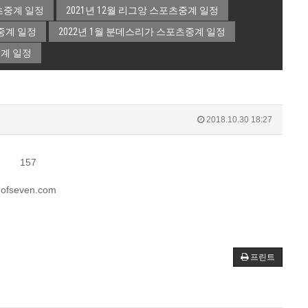
포츠중계 일정
2021년 12월 리그앙 스포츠중계 일정
츠중계 일정
2022년 1월 분데스리가 스포츠중계 일정
중계 일정
2018.10.30 18:27
157
ofseven.com
프린트