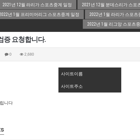
2021년 12월 라리가 스포츠중계 일정
2021년 12월 분데스리가 스
2022년 1월 프리미어리그 스포츠중계 일정
2022년 1월 라리가 스포
2022년 1월 리그앙 스포츠
검증 요청합니다.
0
2,680
사이트이름
사이트주소
드립니다
ts