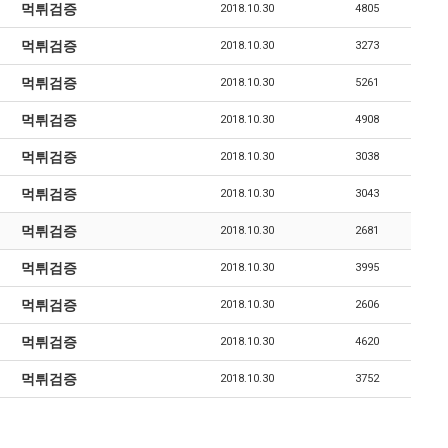
먹튀검증
2018.10.30
4805
먹튀검증
2018.10.30
3273
먹튀검증
2018.10.30
5261
먹튀검증
2018.10.30
4908
먹튀검증
2018.10.30
3038
먹튀검증
2018.10.30
3043
먹튀검증
2018.10.30
2681
먹튀검증
2018.10.30
3995
먹튀검증
2018.10.30
2606
먹튀검증
2018.10.30
4620
먹튀검증
2018.10.30
3752