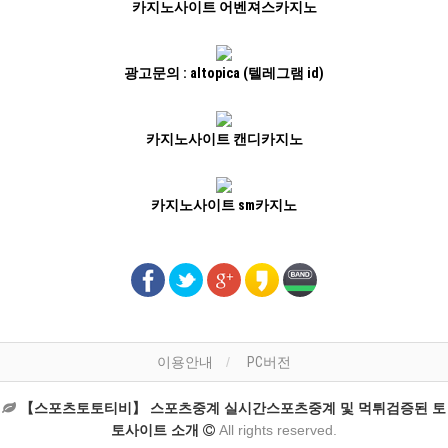
카지노사이트 어벤져스카지노
광고문의 : altopica (텔레그램 id)
카지노사이트 캔디카지노
카지노사이트 sm카지노
이용안내
PC버전
【스포츠토토티비】 스포츠중계 실시간스포츠중계 및 먹튀검증된 토
토사이트 소개
All rights reserved.