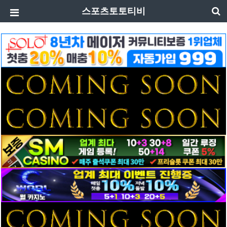
스포츠토토티비