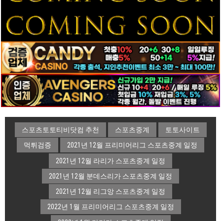
스포츠토토티비닷컴 추천
스포츠중계
토토사이트
먹튀검증
2021년 12월 프리미어리그 스포츠중계 일정
2021년 12월 라리가 스포츠중계 일정
2021년 12월 분데스리가 스포츠중계 일정
2021년 12월 리그앙 스포츠중계 일정
2022년 1월 프리미어리그 스포츠중계 일정