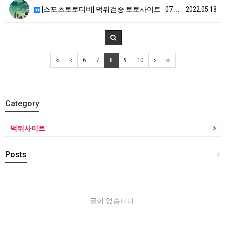
[스포츠토토티비] 먹튀검증 토토사이트 : 070 [ h…
2022.05.18
6
7
8
9
10
Category
먹튀사이트
Posts
+
글이 없습니다.