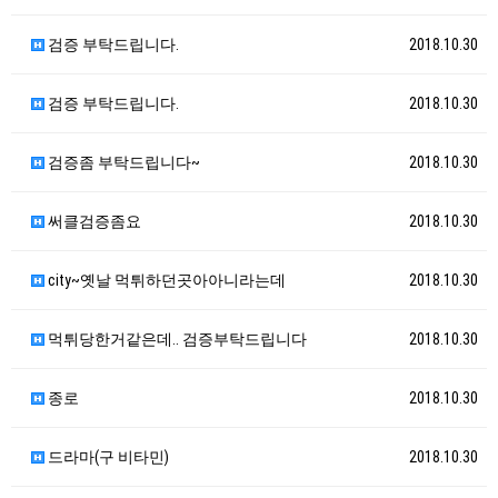
검증 부탁드립니다.
2018.10.30
검증 부탁드립니다.
2018.10.30
검증좀 부탁드립니다~
2018.10.30
써클검증좀요
2018.10.30
city~옛날 먹튀하던곳아아니라는데
2018.10.30
먹튀당한거같은데.. 검증부탁드립니다
2018.10.30
종로
2018.10.30
드라마(구 비타민)
2018.10.30