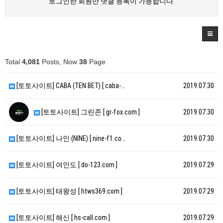
로그인한 회원만 댓글 등록이 가능합니다.
Total
4,081
Posts, Now
38
Page
[토토사이트] CABA (TEN BET) [ caba-…
2019.07.30
[토토사이트] 그린존 [ gr-fox.com ]
2019.07.30
[토토사이트] 나인 (NINE) [ nine-f1.co…
2019.07.30
[토토사이트] 여인도 [ do-123.com ]
2019.07.29
[토토사이트] 태왕성 [ htws369.com ]
2019.07.29
[토토사이트] 해신 [ hs-call.com ]
2019.07.29