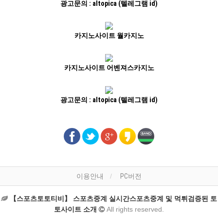
광고문의 : altopica (텔레그램 id)
카지노사이트 월카지노
카지노사이트 어벤져스카지노
광고문의 : altopica (텔레그램 id)
이용안내
PC버전
【스포츠토토티비】 스포츠중계 실시간스포츠중계 및 먹튀검증된 토
토사이트 소개
All rights reserved.