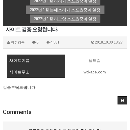
2022년 1월 라리가 스포츠중계 일정
2022년 1월 분데스리가 스포츠중계 일정
2022년 1월 리그앙 스포츠중계 일정
사이트 검증 요청합니다.
먹튀검증
0
4,581
2018.10.30 18:27
사이트이름
월드컵
사이트주소
wd-ace.com
검증부탁드립니다
Comments