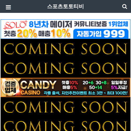
스포츠토토티비