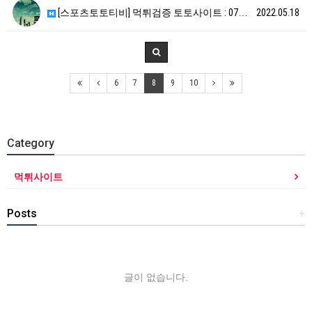
[스포츠토토티비] 먹튀검증 토토사이트 : 070 [ h…
2022.05.18
6
7
8
9
10
Category
먹튀사이트
Posts
+
글이 없습니다.