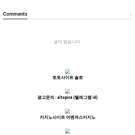
Comments
+
글이 없습니다.
토토사이트 솔로
광고문의 : altopica (텔레그램 id)
카지노사이트 어벤져스카지노